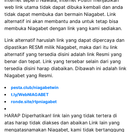
internet seperti Nawala, Internet Positif menjadikan
web link utama tidak dapat dibuka kembali dan anda
tidak dapat membuka dan bermain Niagabet. Link
alternatif ini akan membantu anda untuk tetap bisa
membuka Niagabet dengan link yang kami sediakan.
Link alternatif haruslah link yang dapat dipercaya dan
dipastikan RESMI milik Niagabet, maka dari itu link
alternatif yang tersedia disini adalah link Resmi yang
benar dan tepat. Link yang tersebar selain dari yang
tersedia disini harap diabaikan. Dibawah ini adalah link
Niagabet yang Resmi.
pesta.club/niagabetwin
t.ly/WebNIAGABET
ronde.site/rtpniagabet
HARAP Diperhatikan! link lain yang tidak tertera di
atas harap tidak diakses dan abaikan Link lain yang
mengatasnamakan Niagabet, kami tidak bertanggung