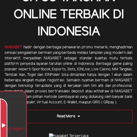
ONLINE TERBAIK DI
INDONESIA
NIAGABET
hadir dengan berbagai penawaran promo menarik, menghadirkan
sensasi pengalaman bermain yang berbeda melalui tampilan yang modern dan
interaktif, menjadikan NIAGABET sebagai standar kualitas mutu terbaik
platform penyedia layanan taruhan online di Indonesia. Berbagai game paling
populer seperti Sportbook, Esports, Slots, IDNLive, Live Casino, MM Tangkas,
Tembak Ikan, Togel dan IDNPoker bisa dimainkan hanya dengan 1 akun dalam
beberapa langkah mudah registrasi. Semakin nyaman bermain di NIAGABET
dengan teknologi terupdate yang di kerjakan oleh tim ahli dan profesional.
Kemudahan dalam proses bertransaksi deposit atau withdraw di NIAGABET
karena beragam pilihan metode pembayaran yang didukung oleh banyak bank
swasta terpopuler, Virtual Account, E-Wallet, maupun QRIS ( QRpay ).
Read More